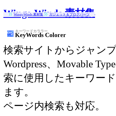
Wings-Winds 素材集
Wings-Winds 素材集
ガジェット＆ブログパーツ
キーワードカララー
KeyWords Colorer
検索サイトからジャン
Wordpress、Movabl
索に使用したキーワー
ます。
ページ内検索も対応。