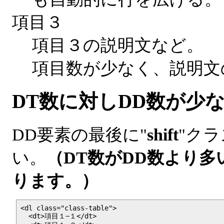
項目３
項目３の説明文など。
項目数が少なく、説明文
DT数に対しDD数が少
DD要素の最後に"
shift
"ク
い。
（DT数がDD数より
ります。）
<dl class="class-table">
  <dt>項目１−１</dt>